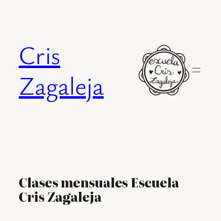
Saltar
al
contenido
Cris
Zagaleja
Clases mensuales Escuela
Cris Zagaleja