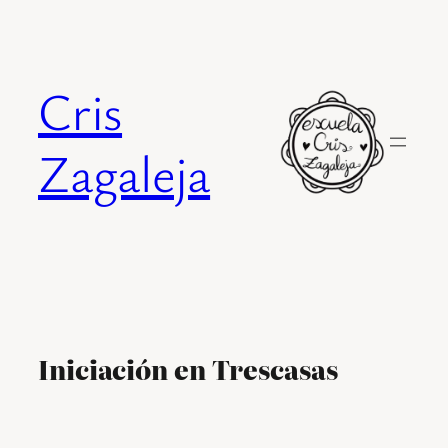
Saltar
al
contenido
Cris
Zagaleja
Iniciación en Trescasas